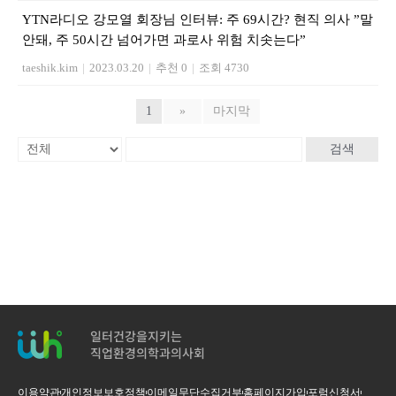
YTN라디오 강모열 회장님 인터뷰: 주 69시간? 현직 의사 ”말
안돼, 주 50시간 넘어가면 과로사 위험 치솟는다”
taeshik.kim
|
2023.03.20
|
추천 0
|
조회 4730
1
»
마지막
검색
일터건강을지키는
직업환경의학과의사회
이용약관
개인정보보호정책
이메일무단수집거부
홈페이지가입
포럼신청서