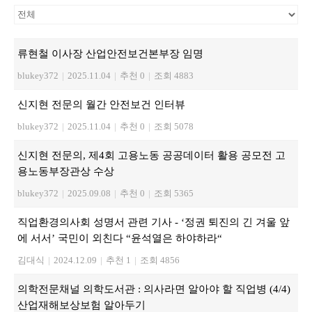
류현철 이사장 산업안전보건본부장 임명
blukey372
|
2025.11.04
|
추천 0
|
조회 4883
신지현 전문의 월간 안전보건 인터뷰
blukey372
|
2025.11.04
|
추천 0
|
조회 5078
신지현 전문의, 제4회 고용노동 공공데이터 활용 공모전 고
용노동부장관상 수상
blukey372
|
2025.09.08
|
추천 0
|
조회 5365
직업환경의사회 성명서 관련 기사 - ‘정권 퇴진의 긴 겨울 앞
에 서서’ 국민이 외친다 “윤석열은 하야하라“
김대식
|
2024.12.09
|
추천 1
|
조회 4856
의학전문채널 의학도서관 : 의사라면 알아야 할 직업병 (4/4)
산업재해보상보험 알아두기