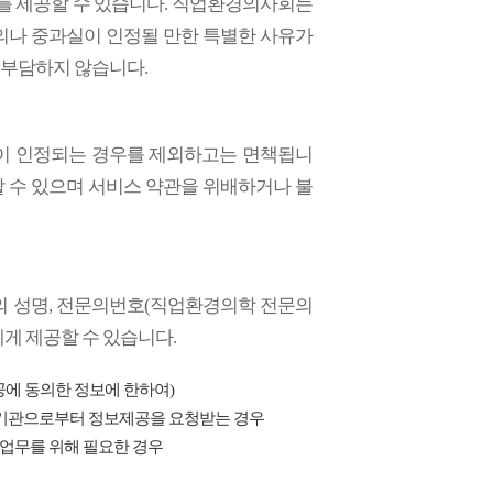
를 제공할 수 있습니다. 직업환경의사회는
의나 중과실이 인정될 만한 특별한 사유가
을 부담하지 않습니다.
이 인정되는 경우를 제외하고는 면책됩니
 수 있으며 서비스 약관을 위배하거나 불
의 성명, 전문의번호(직업환경의학 전문의
에게 제공할 수 있습니다.
에 동의한 정보에 한하여)
부기관으로부터 정보제공을 요청받는 경우
 업무를 위해 필요한 경우