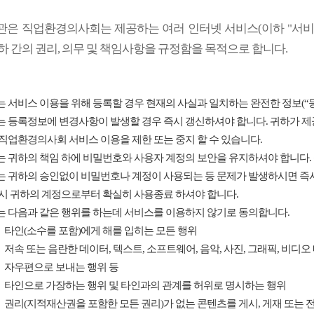
관은 직업환경의사회는 제공하는 여러 인터넷 서비스(이하 "서비
하 간의 권리, 의무 및 책임사항을 규정함을 목적으로 합니다.​
 서비스 이용을 위해 등록할 경우 현재의 사실과 일치하는 완전한 정보(“
 등록정보에 변경사항이 발생할 경우 즉시 갱신하셔야 합니다. 귀하가 제공
직업환경의사회 서비스 이용을 제한 또는 중지 할 수 있습니다.
는 귀하의 책임 하에 비밀번호와 사용자 계정의 보안을 유지하셔야 합니다.
는 귀하의 승인없이 비밀번호나 계정이 사용되는 등 문제가 발생하시면 즉
시 귀하의 계정으로부터 확실히 사용종료 하셔야 합니다.
는 다음과 같은 행위를 하는데 서비스를 이용하지 않기로 동의합니다.
타인(소수를 포함)에게 해를 입히는 모든 행위
저속 또는 음란한 데이터, 텍스트, 소프트웨어, 음악, 사진, 그래픽, 비디오 
자우편으로 보내는 행위 등
타인으로 가장하는 행위 및 타인과의 관계를 허위로 명시하는 행위
권리(지적재산권을 포함한 모든 권리)가 없는 콘텐츠를 게시, 게재 또는