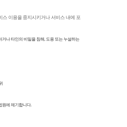
비스 이용을 중지시키거나 서비스 내에 포
거나 타인의 비밀을 침해, 도용 또는 누설하는
위
위
법원에 제기합니다.