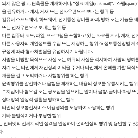
되지 않은 광고, 판촉물을 게재하거나, “정크 메일(junk mail)”, “스팸(spam)”, 
을 권유하거나 게시, 게재 또는 전자우편으로 보내는 행위 등
컴퓨터 소프트웨어, 하드웨어, 전기통신 장비를 파괴, 방해 또는 기능을 
또는 전자우편으로 보내는 행위 등
다른 컴퓨터 코드, 파일, 프로그램을 포함하고 있는 자료를 게시, 게재, 
다른 사용자의 개인정보를 수집 또는 저장하는 행위 ※ 정보통신망법 제 4
규정에 따라 형사처벌됨을 유념하시기 바랍니다.
사람을 비방할 목적으로 사실 또는 허위의 사실을 적시하여 사람의 명예
자기 또는 타인에게 재산상의 이익을 주거나 타인에게 손해를 가할 목적
재물을 걸고 도박하거나 사행행위를 하는 행위
윤락행위를 알선하거나 음행을 매개하는 내용의 정보를 유통시키는 행위
수치심이나 혐오감 또는 공포심을 일으키는 말이나 음향, 글이나 화상 
상대방의 일상적 생활을 방해하는 행위
타인의 정보통신서비스 이용명의를 도용하여 사용하는 행위
기타 불법적이거나 부당한 행위
 인터넷의 전세계적인 성격을 인정하여 온라인상의 행위 및 용인할 수 있
.