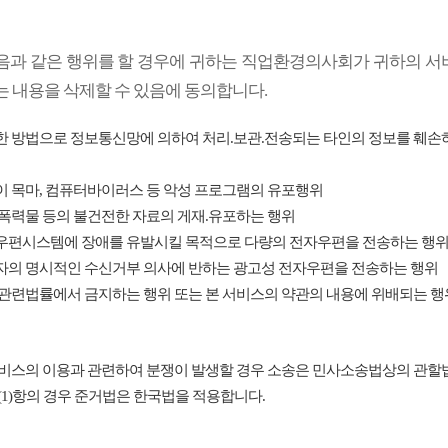
음과 같은 행위를 할 경우에 귀하는 직업환경의사회가 귀하의 서
는 내용을 삭제할 수 있음에 동의합니다.
한 방법으로 정보통신망에 의하여 처리.보관.전송되는 타인의 정보를 훼손하
이 목마, 컴퓨터바이러스 등 악성 프로그램의 유포행위
.폭력물 등의 불건전한 자료의 게재.유포하는 행위
우편시스템에 장애를 유발시킬 목적으로 다량의 전자우편을 전송하는 행
자의 명시적인 수신거부 의사에 반하는 광고성 전자우편을 전송하는 행위
 관련법률에서 금지하는 행위 또는 본 서비스의 약관의 내용에 위배되는 행
서비스의 이용과 관련하여 분쟁이 발생할 경우 소송은 민사소송법상의 관할
(1)항의 경우 준거법은 한국법을 적용합니다.