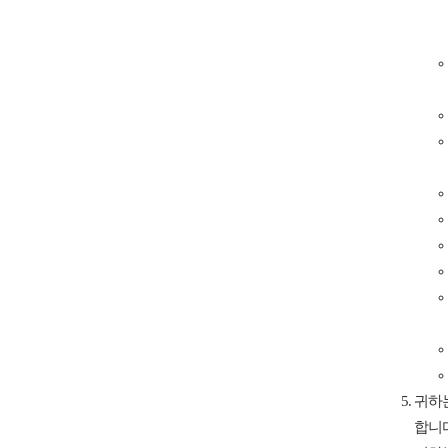
귀하는
합니다