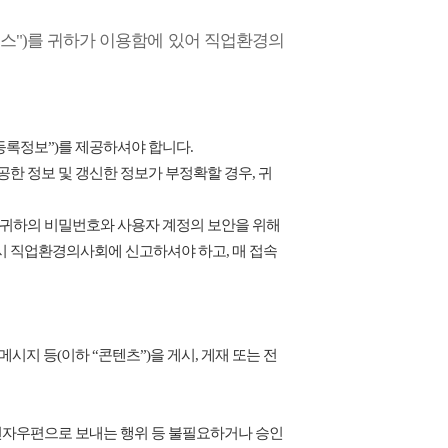
스")를 귀하가 이용함에 있어 직업환경의
등록정보”)를 제공하셔야 합니다.
한 정보 및 갱신한 정보가 부정확할 경우, 귀
 귀하의 비밀번호와 사용자 계정의 보안을 위해
시 직업환경의사회에 신고하셔야 하고, 매 접속
메시지 등(이하 “콘텐츠”)을 게시, 게재 또는 전
 전자우편으로 보내는 행위 등 불필요하거나 승인