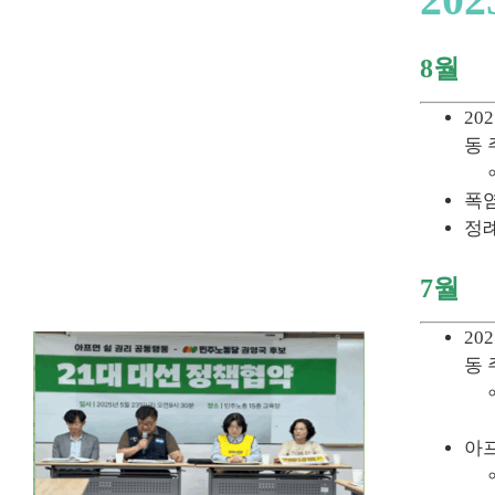
8월
2
동 
폭염
정례 
7월
2
동 
아