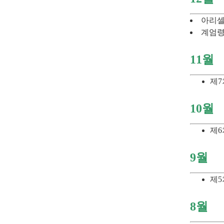
아리셀
계엄령
11월
제7
10월
제6
9월
제5
8월