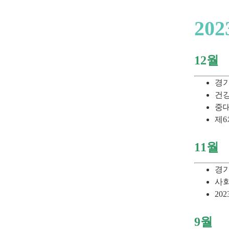
202
12월
경기
건강
중대
제6
11월
경기
사회
20
9월