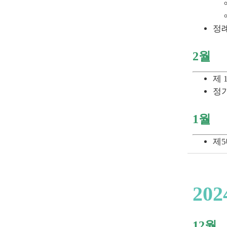
정례
2월
제 
정
1월
제
202
12월