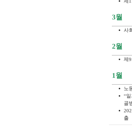
제1
3월
사
2월
제9
1월
노동
“일
골병
20
출