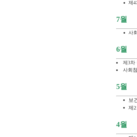
제4
7월
사회
6월
제3차
사회참
5월
보
제2
4월