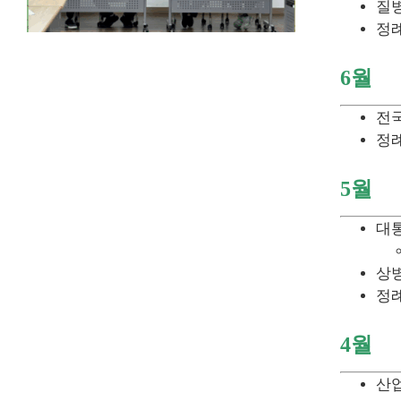
질
정례
6월
전
정례
5월
대통
상
정례
4월
산업