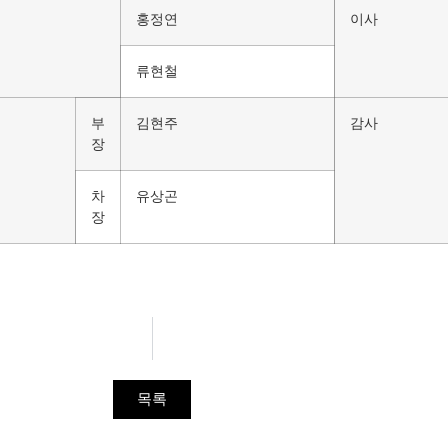
홍정연
이사
류현철
부
김현주
감사
장
차
유상곤
장
목록