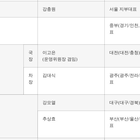
강충원
서울 지부대표
중부(경기/인천
표
국
이고은
대전(대전/충청
장
(운영위원장 겸임)
차
김대식
광주(광주/전라
장
표
강모열
대구(대구/경북
추상효
부산(부산/울산
표