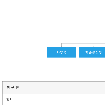
임 원 진
직위