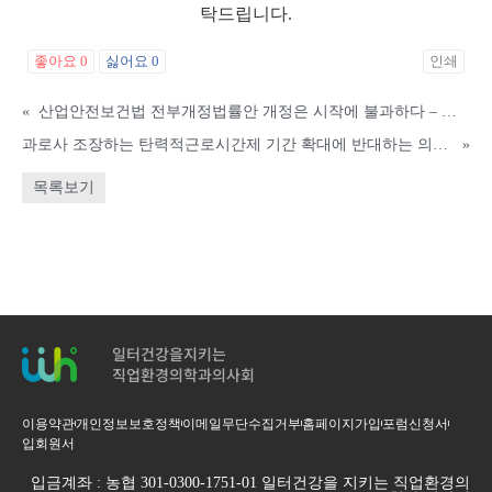
탁드립니다.
좋아요
0
싫어요
0
인쇄
«
산업안전보건법 전부개정법률안 개정은 시작에 불과하다 – 실질적으로 노동자 안전과 생명을 지키기 위한 위험의 외주화 금지 투쟁은 계속되어야 한다.
과로사 조장하는 탄력적근로시간제 기간 확대에 반대하는 의사 성명
»
목록보기
일터건강을지키는
직업환경의학과의사회
이용약관
개인정보보호정책
이메일무단수집거부
홈페이지가입
포럼신청서
입회원서
입금계좌 : 농협 301-0300-1751-01 일터건강을 지키는 직업환경의