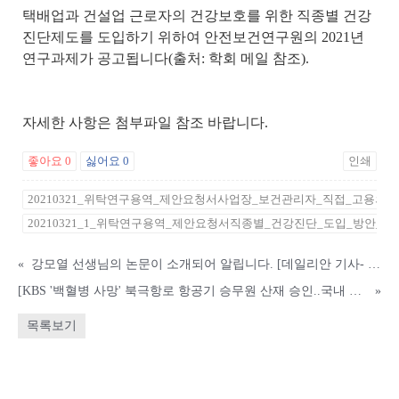
택배업과 건설업 근로자의 건강보호를 위한 직종별 건강
진단제도를 도입하기 위하여 안전보건연구원의 2021년
연구과제가 공고됩니다(출처: 학회 메일 참조).
자세한 사항은 첨부파일 참조 바랍니다.
좋아요
0
싫어요
0
인쇄
20210321_위탁연구용역_제안요청서사업장_보건관리자_직접_고용의무
20210321_1_위탁연구용역_제안요청서직종별_건강진단_도입_방안_마련
«
강모열 선생님의 논문이 소개되어 알립니다. [데일리안 기사- 만성질환자 장시간 일하면 심뇌혈관질환 위험 1.58배↑]
[KBS '백혈병 사망' 북극항로 항공기 승무원 산재 승인..국내 첫 사례]에 대한 텔레그램 글을 옮깁니다.
»
목록보기