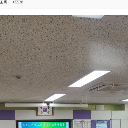
조회
65538