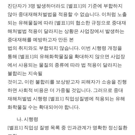
진단자가
3
명 발생하더라도
[
별표
1]
의 기준에 부합하지
않아 중대재해처벌법을 적용할 수 없습니다
.
이처럼 노출
되는 유해물질에 따라
[
별표
1]
의 협소한 규정으로 중대재
해처벌법 적용이 달라지는 상황은 사업장에서 발생하는
중대재해를 예방하고자 만든 본
법의 취지와도 부합되지 않습니다
.
이번 시행령 개정을
통해
[
별표
1]
의 유해화학물질을 확대하지 않으면 사업장
에서 사용되는 물질의 종류에 따라 법 적용이 달라지는
불합리는 지속될
것이고
,
이런 불합리를 보상받고자 피해자가 소송을 진행
하면 사회적 비용은 더 가중될 것입니다
.
그러므로 중대
재해처벌법 시행령
[
별표
1]
직업성질병에 적용되는 유해
화학물질 수는 확대되어야 합니다
.
나
.
시행령
[
별표
1]
직업성 질병 목록 중 인과관계가 명확한 정신질환