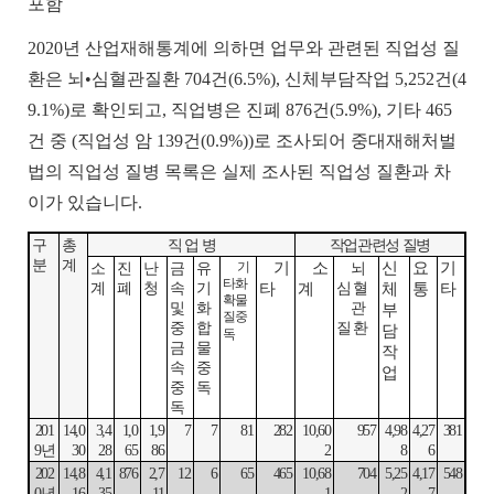
포함
2020
년
산업재해통계에
의하면
업무와
관련된
직업성
질
환은
뇌
•
심혈관질환
704
건
(6.5%),
신체부담작업
5,252
건
(4
9.1%)
로
확인되고
,
직업병은
진폐
876
건
(5.9%),
기타
465
건
중
(
직업성
암
139
건
(0.9%))
로
조사되어
중대재해처벌
법의
직업성
질병
목록은
실제
조사된
직업성
질환과
차
이가
있습니다
.
구
총
직
업
병
작업관련성
질병
분
계
소
진
난
금
유
기
기
소
뇌
신
요
기
타화
계
폐
청
속
기
심혈
타
계
체
통
타
확물
및
화
관
부
질중
중
합
질환
담
독
금
물
작
속
중
업
중
독
독
201
14,0
3,4
1,0
1,9
7
7
81
282
10,60
957
4,98
4,27
381
9
년
30
28
65
86
2
8
6
202
14,8
4,1
876
2,7
12
6
65
465
10,68
704
5,25
4,17
548
0
년
16
35
11
1
2
7