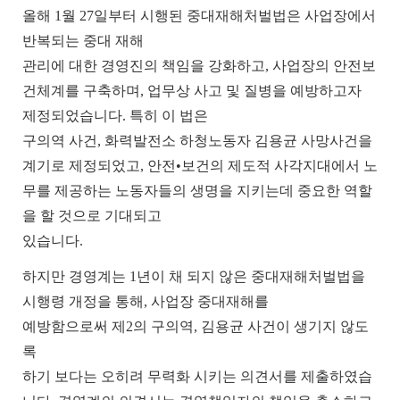
올해
1
월
27
일부터 시행된 중대재해처벌법은 사업장에서
반복되는 중대 재해
관리에 대한 경영진의 책임을 강화하고
,
사업장의 안전보
건체계를 구축하며
,
업무상 사고 및 질병을 예방하고자
제정되었습니다
.
특히 이 법은
구의역 사건
,
화력발전소 하청노동자 김용균 사망사건을
계기로 제정되었고
,
안전•보건의 제도적 사각지대에서 노
무를 제공하는 노동자들의 생명을 지키는데 중요한 역할
을 할 것으로 기대되고
있습니다
.
하지만 경영계는
1
년이 채
되지 않은 중대재해처벌법을
시행령 개정을 통해
,
사업장 중대재해를
예방함으로써 제
2
의 구의역
,
김용균 사건이 생기지 않도
록
하기 보다는 오히려 무력화 시키는 의견서를 제출하였습