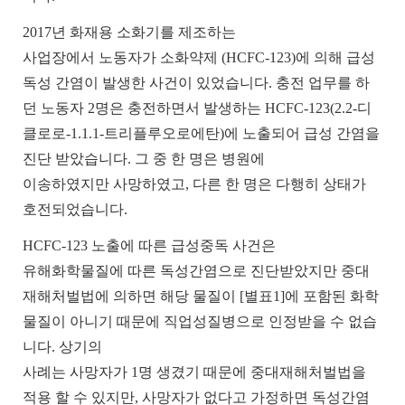
2017
년 화재용 소화기를 제조하는
사업장에서 노동자가 소화약제
(HCFC-123)
에 의해 급성
독성 간염이 발생한 사건이 있었습니다
.
충전 업무를 하
던 노동자
2
명은 충전하면서 발생하는
HCFC-123(2.2-
디
클로로
-1.1.1-
트리플루오로에탄
)
에 노출되어 급성 간염을
진단 받았습니다
.
그 중 한 명은 병원에
이송하였지만 사망하였고
,
다른 한 명은 다행히 상태가
호전되었습니다
.
HCFC-123
노출에 따른 급성중독 사건은
유해화학물질에 따른 독성간염으로 진단받았지만 중대
재해처벌법에 의하면 해당 물질이
[
별표
1]
에 포함된 화학
물질이 아니기 때문에 직업성질병으로 인정받을 수 없습
니다
.
상기의
사례는 사망자가
1
명 생겼기 때문에 중대재해처벌법을
적용 할 수 있지만
,
사망자가 없다고 가정하면 독성간염