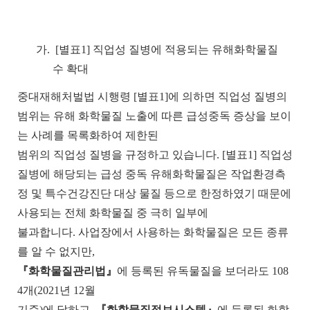
가.
[
별표
1]
직업성 질병에 적용되는 유해화학물질
수 확대
중대재해처벌법 시행령
[
별표
1]
에 의하면 직업성 질병의
범위는 유해 화학물질 노출에 따른 급성중독 증상을 보이
는 사례를 목록화하여 제한된
범위의 직업성 질병을 규정하고 있습니다
. [
별표
1]
직업성
질병에 해당되는 급성 중독 유해화학물질은 작업환경측
정 및 특수건강진단 대상 물질 등으로 한정하였기 때문에
사용되는 전체 화학물질 중 극히 일부에
불과합니다
.
사업장에서 사용하는 화학물질은 모든 종류
를 알 수 없지만
,
『화학물질관리법』
에 등록된 유독물질을 보더라도
108
4
개
(2021
년
12
월
기준
)
에 달하고
,
『화학물질정보시스템』
에 등록된 화학