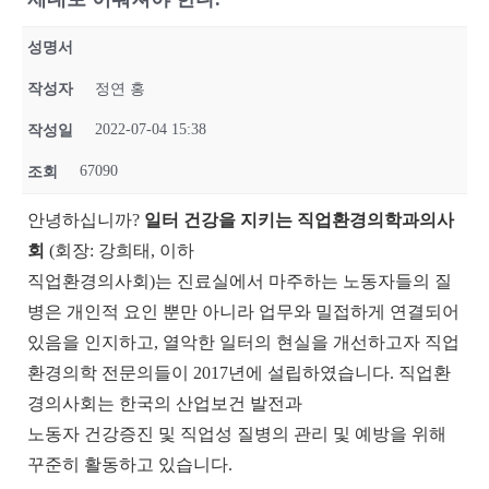
성명서
작성자
정연 홍
2022-07-04 15:38
작성일
67090
조회
안녕하십니까
?
일터 건강을 지키는 직업환경의학과의사
회
(
회장
:
강희태
,
이하
직업환경의사회
)
는 진료실에서 마주하는 노동자들의 질
병은 개인적 요인 뿐만 아니라 업무와 밀접하게 연결되어
있음을 인지하고
,
열악한 일터의 현실을 개선하고자 직업
환경의학 전문의들이
2017
년에 설립하였습니다
.
직업환
경의사회는 한국의 산업보건 발전과
노동자 건강증진 및 직업성 질병의 관리 및 예방을 위해
꾸준히 활동하고 있습니다
.