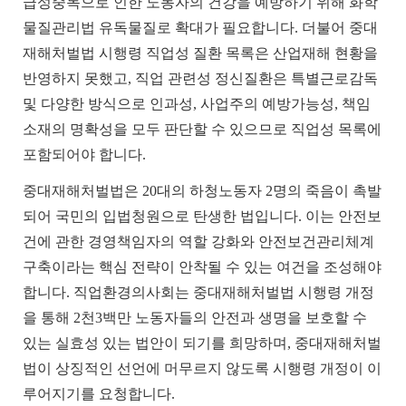
급성중독으로
인한
노동자의
건강을
예방하기
위해
화학
물질관리법
유독물질로
확대가
필요합니다
.
더불어
중대
재해처벌법
시행령
직업성
질환
목록은
산업재해
현황을
반영하지
못했고
,
직업
관련성
정신질환은
특별근로감독
및
다양한
방식으로
인과성
,
사업주의
예방가능성
,
책임
소재의
명확성을
모두
판단할
수
있으므로
직업성
목록에
포함되어야
합니다
.
중대재해처벌법은
20
대의
하청노동자
2
명의
죽음이
촉발
되어
국민의
입법청원으로
탄생한
법입니다
.
이는
안전보
건에
관한
경영책임자의
역할
강화와
안전보건관리체계
구축이라는
핵심
전략이
안착될
수
있는
여건을
조성해야
합니다
.
직업환경의사회는
중대재해처벌법
시행령
개정
을
통해
2
천
3
백만
노동자들의
안전과
생명을
보호할
수
있는
실효성
있는
법안이
되기를
희망하며
,
중대재해처벌
법이
상징적인
선언에
머무르지
않도록
시행령
개정이
이
루어지기를
요청합니다
.