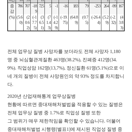
증
786
707
-18
725
5
-1
-16
183
79
-253
264
-99
167
감
9
(%)
(5.6
(2
(-1
(3
(7
(-1
(-19.
(64.8
(0.7
(-26.4
(5.2
(-2.
(4
0)
0.6
7.7
6.5
1.4
4.2
75)
9)
5)
4)
9)
32)
3.8
2)
5)
1)
3)
9)
3)
전체
업무상
질병
사망자를
보더라도
전체
사망자
1,180
명
중
뇌심혈관계질환
463
명
(38.2%),
진폐증
412
명
(34.
9%).
직업성암
162
명
(13,7%),
정신질환
61
명
(5.1%)
으로
이
네
개의
질병이
전체
사망원인의
약
93%
정도를
차지합니
다
.
2020
년 산업재해통계 업무상질병
현황에 따르면 중대재해처벌법을 적용할 수 있는 질병은
전체 업무상 질병 중
1.7%
로 직업성 질병 또한
그 범위가 매우 제한적임을 확인할 수 있습니다
.
더불어
중대재해처벌법 시행령
[
별표
1]
에 제시된 직업성 질병 중