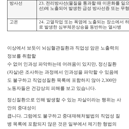
방사선
23.
전리방사선
(
물질을
통과할
때
이온화를
일
선
)
에
노출되어
발생한
급성
방사선증
또는
무
고온
24.
고열작업
또는
폭염에
노출되는
장소에서
로
발생한
심부체온상승을
동반하는
열사병
이상에서 보듯이 뇌심혈관질환과 직업성 암은 노출력의
정보를 취합할
수 없어 인과성 파악하는데 어려움이 있지만
,
정신질환
(
자살
)
은 조사하는 과정에서 인과성을 파악할 수 있음에
도 불구하고 직업성질환 목록에 포함하지 않아
2,300
만
노동자들은 건강상의 피해를 보고 있습니다
.
정신질환으로 인해 발생할 수 있는 자살이라는 행위는 사
안의 중대성이
큽니다
.
그럼에도 불구하고 중대재해처벌법의 직업성 질
병 목록에 포함되지 않은 것은 일부에서 제기한 형법의