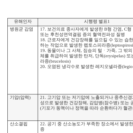
유해인자
시행령
별표
1
병원균
감염
17.
보건의료
종사자에게
발생한
B
형
간염
, C
형
또는
후천성면역결핍
증의
혈액전파성
질병
18.
근로자에게
건강장해를
일으킬
수
있는
습
하는
작업으로
발생한
렙토스피라증
(leptospiros
19.
동물이나
그
사체
,
짐승의
털
ㆍ
가죽
,
그
밖의
체를
취급하여
발생한
탄저
,
단독
(erysipelas)
또
라증
(brucelosis)
20.
오염된
냉각수로
발생한
레지오넬라증
(legio
기압
(
압력
)
21.
고기압
또는
저기압에
노출되거나
중추신경
성으로
발생한
건강장해
,
감압병
(
잠수병
)
또는
(
기포가
동맥이나
정맥을
따라
순환하다가
혈관
산소결핍
22.
공기
중
산소농도가
부족한
장소에서
발생
증