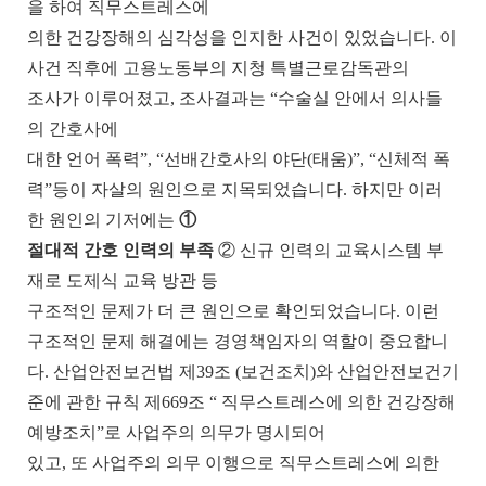
을 하여 직무스트레스에
의한 건강장해의 심각성을 인지한 사건이 있었습니다
.
이
사건 직후에 고용노동부의 지청 특별근로감독관의
조사가 이루어졌고
,
조사결과는
“
수술실 안에서 의사들
의 간호사에
대한 언어 폭력
”, “
선배간호사의 야단
(
태움
)”, “
신체적 폭
력
”
등이 자살의 원인으로 지목되었습니다
.
하지만 이러
한 원인의 기저에는
①
절대적 간호 인력의 부족
② 신규 인력의 교육시스템 부
재로
도제식 교육 방관 등
구조적인 문제가 더 큰 원인으로 확인되었습니다
.
이런
구조적인 문제 해결에는 경영책임자의 역할이 중요합니
다
.
산업안전보건법 제
39
조
(
보건조치
)
와 산업안전보건기
준에 관한 규칙 제
669
조
“
직무스트레스에 의한 건강장해
예방조치
”
로 사업주의 의무가 명시되어
있고
,
또 사업주의 의무 이행으로 직무스트레스에 의한