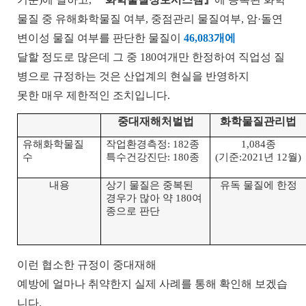
물질 중 유해화학물질 여부
,
중점관리 물질여부
,
암·돌연
변이성 물질 여부를 판단한 물질이
46,083
개에
달할 정도로 많은데 그 중
180
여개만 한정하여 직업성 질
병으로 규정하는 것은 산업계의 현실을 반영하지
못한 매우 제한적인 조치입니다
.
중대재해처벌법
화학물질관리법
유해화학물질
작업환경측정
: 182
종
1,084
종
수
특수건강진단
: 180
종
(
기준
:2021
년
12
월
)
내용
상기
물질은
중복된
유독
물질에
한정
경우가
많아
약
180
여
종으로
판단
이런 협소한 규정이 중대재해
예방에 얼마나 취약한지 실제 사례를 통해 확인해 보겠습
니다
.