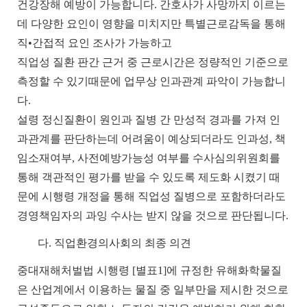
건강장해 예방이 가능합니다
.
간호사가 사망까지 이르는
데 다양한 요인이 영향을 미치지만 특별근로감독을 통해
직•간접적 요인 조사가 가능하고
직업성 질환 판간 근거 중 근로시간은 정량적인 기준으로
측정할 수 있기때문에 업무상 인과관계 파악이 가능합니
다
.
설령
정신질환이
원인과
질병
간
만성적
경과를
가져
인
과관계를
판단하는데
어려움이
예상되더라도
인과성
,
책
임소재여부
,
사전예방가능성
여부를
수사심의위원회를
통해
객관적인
평가를
받을
수
있도록
제도화
시켰기
때
문에
시행령
개정을
통해
직업성
질병으로
포함하더라도
경영책임자의
과잉
수사는
받지
않을
것으로
판단됩니다
.
다
.
직업환경의사회의 최종 의견
중대재해처벌법
시행령
[
별표
1]
에
규정한
유해화학물질
은
산업계에서
이용하는
물질
중
일부만을
제시한
것으로